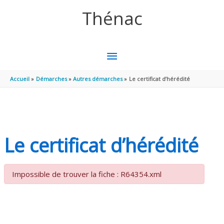
Aller au contenu
Aller au pied de page
Thénac
MENU
PRINCIPAL
Accueil
Démarches
Autres démarches
Le certificat d’hérédité
Le certificat d’hérédité
Impossible de trouver la fiche : R64354.xml