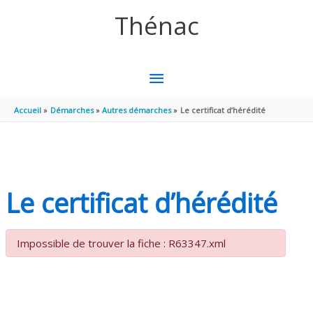
Aller au contenu
Aller au pied de page
Thénac
MENU
PRINCIPAL
Accueil
Démarches
Autres démarches
Le certificat d’hérédité
Le certificat d’hérédité
Impossible de trouver la fiche : R63347.xml