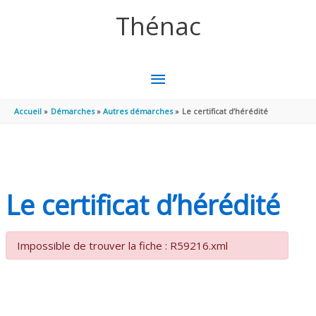
Aller au contenu
Aller au pied de page
Thénac
MENU
PRINCIPAL
Accueil
Démarches
Autres démarches
Le certificat d’hérédité
Le certificat d’hérédité
Impossible de trouver la fiche : R59216.xml