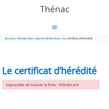
Aller au contenu
Aller au pied de page
Thénac
MENU
PRINCIPAL
Accueil
Démarches
Autres démarches
Le certificat d’hérédité
Le certificat d’hérédité
Impossible de trouver la fiche : R58486.xml