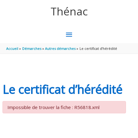
Aller au contenu
Aller au pied de page
Thénac
MENU
PRINCIPAL
Accueil
Démarches
Autres démarches
Le certificat d’hérédité
Le certificat d’hérédité
Impossible de trouver la fiche : R56818.xml