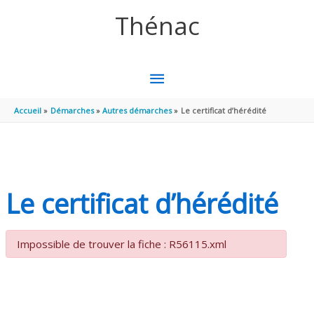
Aller au contenu
Aller au pied de page
Thénac
MENU
PRINCIPAL
Accueil
Démarches
Autres démarches
Le certificat d’hérédité
Le certificat d’hérédité
Impossible de trouver la fiche : R56115.xml