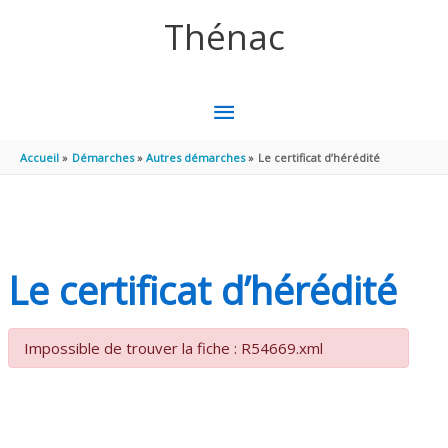
Aller au contenu
Aller au pied de page
Thénac
MENU
PRINCIPAL
Accueil
Démarches
Autres démarches
Le certificat d’hérédité
Le certificat d’hérédité
Impossible de trouver la fiche : R54669.xml