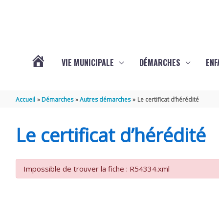
Aller au contenu
Aller au pied de page
VIE MUNICIPALE
DÉMARCHES
ENF
ACTUALITÉS
Accueil
Démarches
Autres démarches
Le certificat d’hérédité
DE
Le certificat d’hérédité
THÉNAC
Impossible de trouver la fiche : R54334.xml