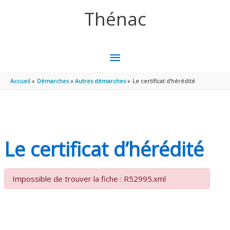
Aller au contenu
Aller au pied de page
Thénac
MENU
PRINCIPAL
Accueil
Démarches
Autres démarches
Le certificat d’hérédité
Le certificat d’hérédité
Impossible de trouver la fiche : R52995.xml