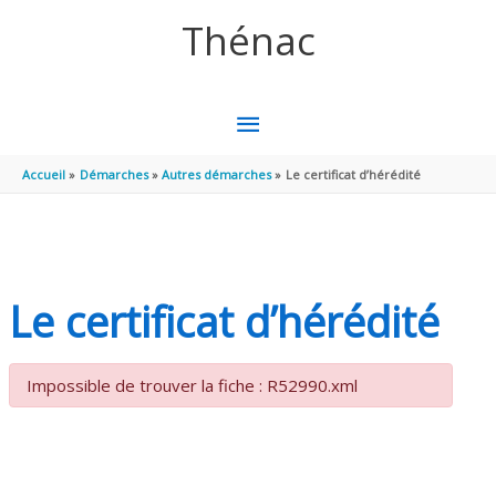
Aller au contenu
Aller au pied de page
Thénac
MENU
PRINCIPAL
Accueil
Démarches
Autres démarches
Le certificat d’hérédité
Le certificat d’hérédité
Impossible de trouver la fiche : R52990.xml