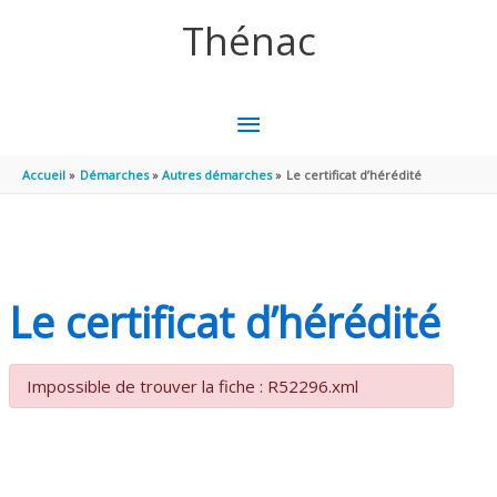
Aller au contenu
Aller au pied de page
Thénac
MENU
PRINCIPAL
Accueil
Démarches
Autres démarches
Le certificat d’hérédité
Le certificat d’hérédité
Impossible de trouver la fiche : R52296.xml