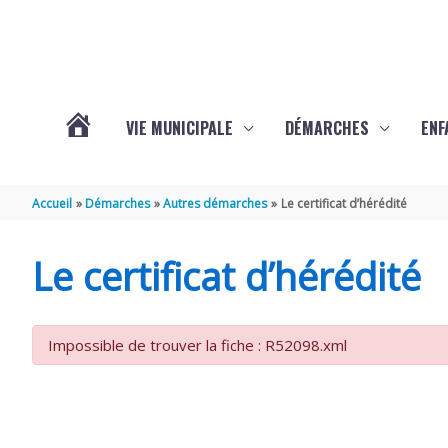
Aller au contenu
Aller au pied de page
VIE MUNICIPALE
DÉMARCHES
ENF
ACTUALITÉS
Accueil
Démarches
Autres démarches
Le certificat d’hérédité
DE
Le certificat d’hérédité
THÉNAC
Impossible de trouver la fiche : R52098.xml