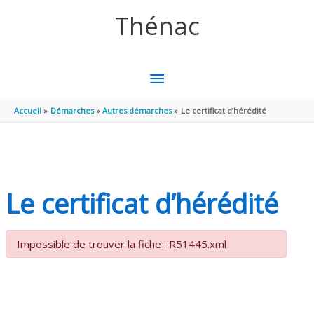
Aller au contenu
Aller au pied de page
Thénac
MENU
PRINCIPAL
Accueil
Démarches
Autres démarches
Le certificat d’hérédité
Le certificat d’hérédité
Impossible de trouver la fiche : R51445.xml