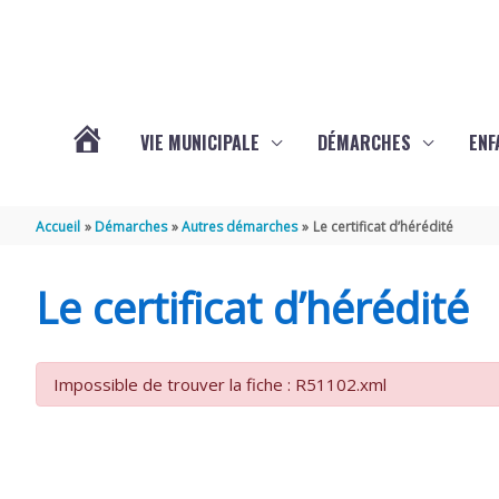
Aller au contenu
Aller au pied de page
VIE MUNICIPALE
DÉMARCHES
ENF
ACTUALITÉS
Accueil
Démarches
Autres démarches
Le certificat d’hérédité
DE
Le certificat d’hérédité
THÉNAC
Impossible de trouver la fiche : R51102.xml