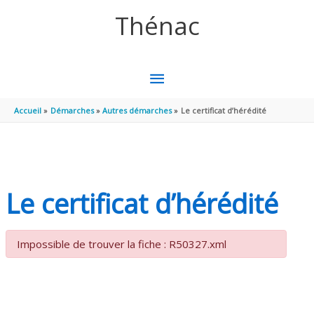
Aller au contenu
Aller au pied de page
Thénac
MENU
PRINCIPAL
Accueil
Démarches
Autres démarches
Le certificat d’hérédité
Le certificat d’hérédité
Impossible de trouver la fiche : R50327.xml