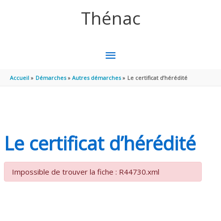
Aller au contenu
Aller au pied de page
Thénac
MENU
PRINCIPAL
Accueil
Démarches
Autres démarches
Le certificat d’hérédité
Le certificat d’hérédité
Impossible de trouver la fiche : R44730.xml