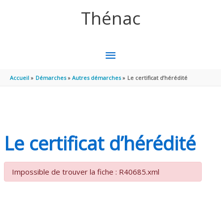
Aller au contenu
Aller au pied de page
Thénac
MENU
PRINCIPAL
Accueil
Démarches
Autres démarches
Le certificat d’hérédité
Le certificat d’hérédité
Impossible de trouver la fiche : R40685.xml