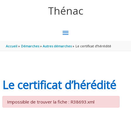
Aller au contenu
Aller au pied de page
Thénac
MENU
PRINCIPAL
Accueil
Démarches
Autres démarches
Le certificat d’hérédité
Le certificat d’hérédité
Impossible de trouver la fiche : R38693.xml