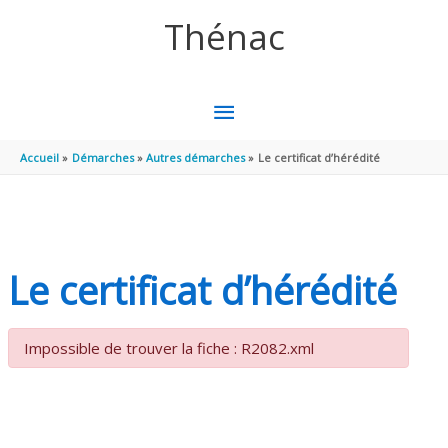
Aller au contenu
Aller au pied de page
Thénac
MENU
PRINCIPAL
Accueil
Démarches
Autres démarches
Le certificat d’hérédité
Le certificat d’hérédité
Impossible de trouver la fiche : R2082.xml