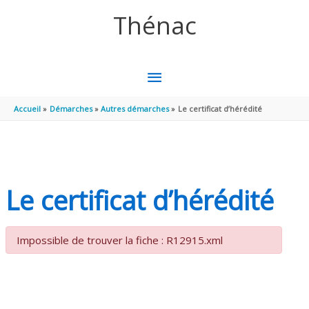
Aller au contenu
Aller au pied de page
Thénac
MENU
PRINCIPAL
Accueil
Démarches
Autres démarches
Le certificat d’hérédité
Le certificat d’hérédité
Impossible de trouver la fiche : R12915.xml