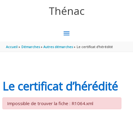
Aller au contenu
Aller au pied de page
Thénac
MENU
PRINCIPAL
Accueil
Démarches
Autres démarches
Le certificat d’hérédité
Le certificat d’hérédité
Impossible de trouver la fiche : R1064.xml