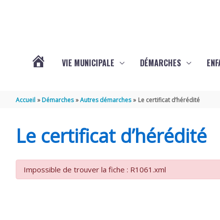
Aller au contenu
Aller au pied de page
VIE MUNICIPALE
DÉMARCHES
ENF
ACTUALITÉS
Accueil
Démarches
Autres démarches
Le certificat d’hérédité
DE
Le certificat d’hérédité
THÉNAC
Impossible de trouver la fiche : R1061.xml