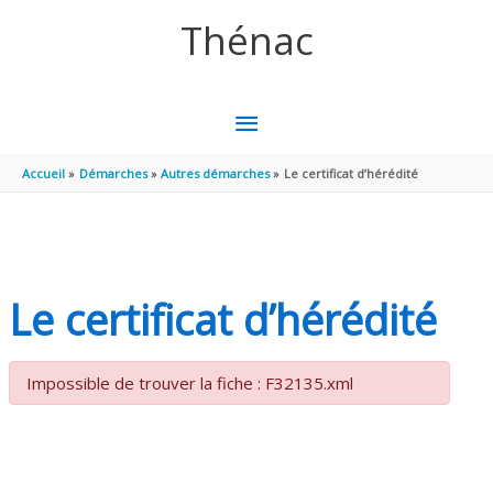
Aller au contenu
Aller au pied de page
Thénac
MENU
PRINCIPAL
Accueil
Démarches
Autres démarches
Le certificat d’hérédité
Le certificat d’hérédité
Impossible de trouver la fiche : F32135.xml