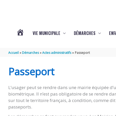
Aller au contenu
Aller au pied de page
VIE MUNICIPALE
DÉMARCHES
ENF
ACTUALITÉS
Accueil
Démarches
Actes administratifs
Passeport
DE
Passeport
THÉNAC
L’usager peut se rendre dans une mairie équipée d’un
biométrique. Il n’est pas obligatoire de se rendre d
sur tout le territoire français, à condition, comme d
passeports.