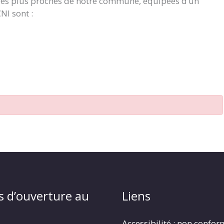
 les plus proches de notre commune, équipées d’un
NI sont :
s d’ouverture au
Liens
Accessibilité : non confo