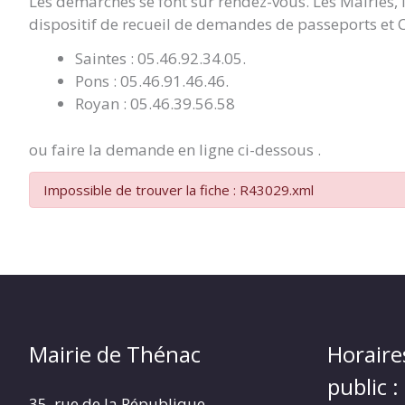
Les démarches se font sur rendez-vous. Les Mairies,
dispositif de recueil de demandes de passeports et C
Saintes : 05.46.92.34.05.
Pons : 05.46.91.46.46.
Royan : 05.46.39.56.58
ou faire la demande en ligne ci-dessous .
Impossible de trouver la fiche : R43029.xml
Mairie de Thénac
Horaire
public :
35, rue de la République