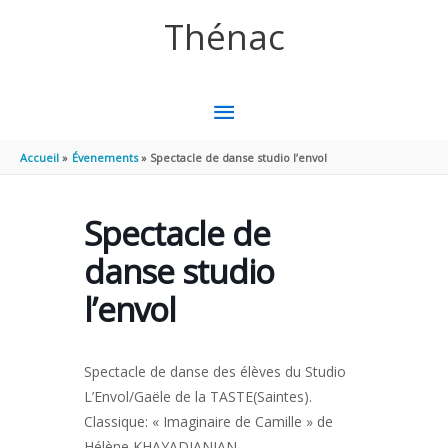
Aller au contenu
Aller au pied de page
Thénac
MENU
PRINCIPAL
Accueil
Évenements
Spectacle de danse studio l’envol
Spectacle de
danse studio
l’envol
Spectacle de danse des élèves du Studio
L’Envol/Gaële de la TASTE(Saintes).
Classique: « Imaginaire de Camille » de
Hélène KHAYADJANIAN .