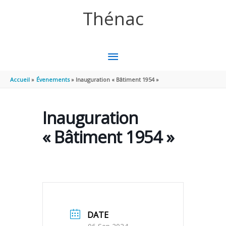
Aller au contenu
Aller au pied de page
Thénac
MENU
PRINCIPAL
Accueil
Évenements
Inauguration « Bâtiment 1954 »
Inauguration
« Bâtiment 1954 »
DATE