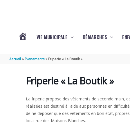
Aller au contenu
Aller au pied de page
VIE MUNICIPALE
DÉMARCHES
ENF
ACTUALITÉS
Accueil
Évenements
Friperie « La Boutik »
DE
Friperie « La Boutik »
THÉNAC
La friperie propose des vêtements de seconde main, de 
réalisées est destiné à l’aide aux personnes en difficul
de ne déposer que des vêtements en bon état, propres 
local rue des Maisons Blanches.