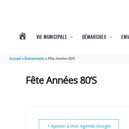
Aller au contenu
Aller au pied de page
VIE MUNICIPALE
DÉMARCHES
ENF
ACTUALITÉS
Accueil
Évenements
Fête Années 80’S
DE
Fête Années 80’S
THÉNAC
+ Ajouter à mon Agenda Google