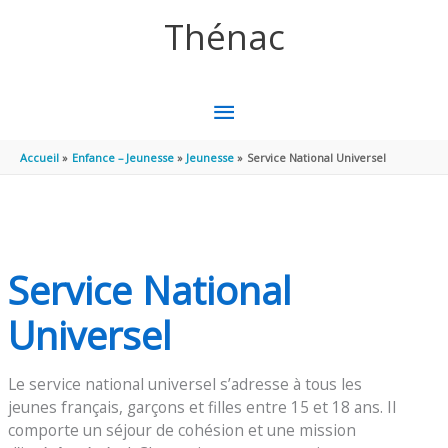
Aller au contenu
Aller au pied de page
Thénac
MENU
PRINCIPAL
Accueil
Enfance – Jeunesse
Jeunesse
Service National Universel
Service National
Universel
Le service national universel s’adresse à tous les
jeunes français, garçons et filles entre 15 et 18 ans. Il
comporte un séjour de cohésion et une mission