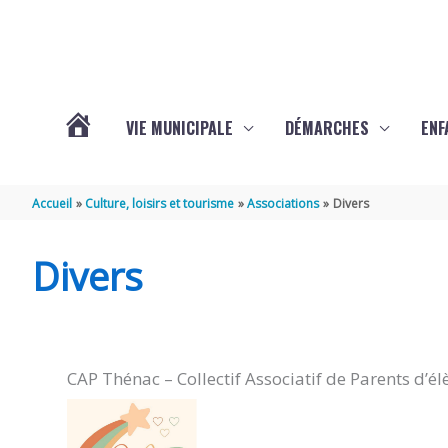
Aller au contenu
Aller au pied de page
VIE MUNICIPALE
DÉMARCHES
ENF
ACTUALITÉS
Accueil
Culture, loisirs et tourisme
Associations
Divers
DE
Divers
THÉNAC
CAP Thénac – Collectif Associatif de Parents d’él