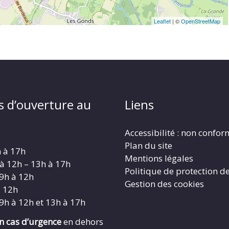
Leaflet
| ©
OpenStreetMap
s d’ouverture au
Liens
Accessibilité : non confo
Plan du site
h à 17h
Mentions légales
 à 12h – 13h à 17h
Politique de protection d
 9h à 12h
Gestion des cookies
à 12h
 9h à 12h et 13h à 17h
en cas d’urgence
en dehors