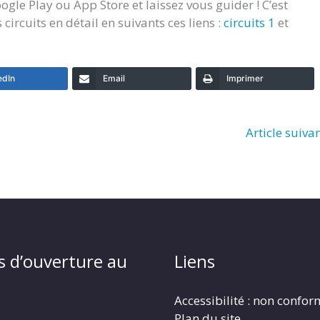
oogle Play ou App Store et laissez vous guider ! C’est
 circuits en détail en suivants ces liens :
circuits 1
et
edIn
Email
Imprimer
Article suiva
s d’ouverture au
Liens
Accessibilité : non confo
Plan du site