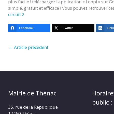
plus facile ! téléchargez l’application « Loopi » sur G
simple, gratuit et efficace ! Vous pouvez retrouver ces
circuit 2
.
Facebook
Twitter
Link
←
Article précédent
Mairie de Thénac
Horaire
public :
35, rue de la République
17460 Thénac