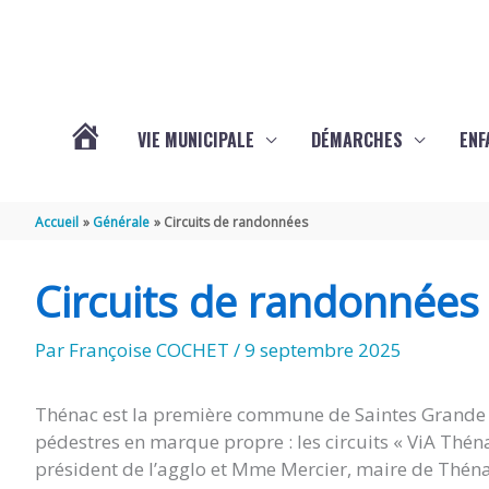
Aller au contenu
Aller au pied de page
VIE MUNICIPALE
DÉMARCHES
ENF
ACTUALITÉS
Accueil
Générale
Circuits de randonnées
DE
Circuits de randonnées
THÉNAC
Par
Françoise COCHET
/
9 septembre 2025
Thénac est la première commune de Saintes Grande R
pédestres en marque propre : les circuits « ViA Thén
président de l’agglo et Mme Mercier, maire de Théna